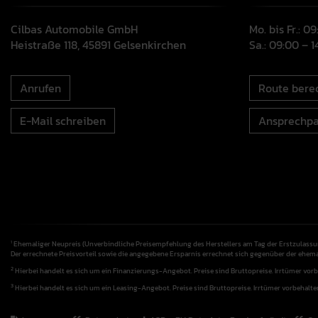
Cilbas Automobile GmbH
Mo. bis Fr.: 0
Heistraße 118, 45891 Gelsenkirchen
Sa.: 09:00 – 
Anrufen
Route bere
E-Mail schreiben
Ansprechpa
Ehemaliger Neupreis (Unverbindliche Preisempfehlung des Herstellers am Tag der Erstzulassu
1
Der errechnete Preisvorteil sowie die angegebene Ersparnis errechnet sich gegenüber der ehem
2
Hierbei handelt es sich um ein Finanzierungs-Angebot. Preise sind Bruttopreise. Irrtümer vorb
3
Hierbei handelt es sich um ein Leasing-Angebot. Preise sind Bruttopreise. Irrtümer vorbehalte