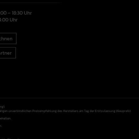
9:00 – 18:30 Uhr
14:00 Uhr
chnen
rtner
ng).
aligen unverbindlichen Preisempfehlung des Herstellers am Tag der Erstzulassung (Neupreis).
ehalten.
n.