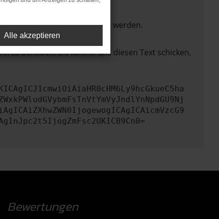
rfolgen und um Anzeigen zu schalten,
ktionen nicht mehr unterstützt werden.
Alle akzeptieren
lem zu beheben. Du kannst uns diesen Text schicken,
KICAgICJ1cmwiOiAiaHR0cHM6Ly9hcGkueC5ha
ZWxkPWludGVybmFsTnVtYmVyJndlYnNpdGU9Nj
iAgICAiZXhwZWN0IjogewogICAgICAicmVzcG9
AgInJpc2t5IjogZmFsc2UKICB9Cn0=
Bewertungen