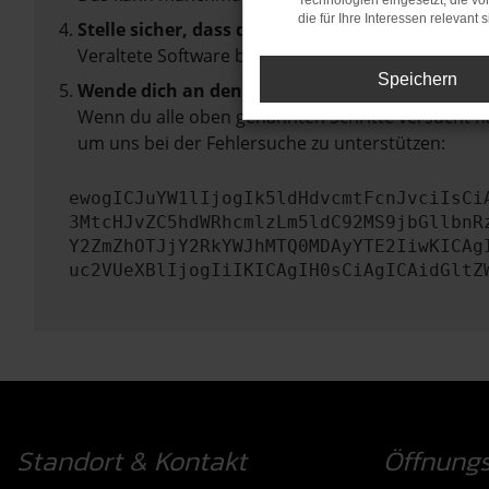
Technologien eingesetzt, die v
die für Ihre Interessen relevant s
Stelle sicher, dass dein Browser und dein Betr
Veraltete Software birgt nicht nur ein Sicherhei
Speichern
Wende dich an den Webseitenbetreiber.
Wenn du alle oben genannten Schritte versucht ha
um uns bei der Fehlersuche zu unterstützen:
ewogICJuYW1lIjogIk5ldHdvcmtFcnJvciIsCi
3MtcHJvZC5hdWRhcmlzLm5ldC92MS9jbGllbnR
Y2ZmZhOTJjY2RkYWJhMTQ0MDAyYTE2IiwKICAg
uc2VUeXBlIjogIiIKICAgIH0sCiAgICAidGltZ
Standort & Kontakt
Öffnungs