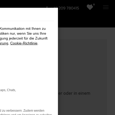
0
+49 209 780415
 Kommunikation mit Ihnen zu
stiken nur, wenn Sie uns Ihre
ung jederzeit für die Zukunft
ärung
,
Cookie-Richtlinie
.
Maps, Chats,
 Seite in einem anderen Browser oder in einem
nd zu verbessern. Zudem werden