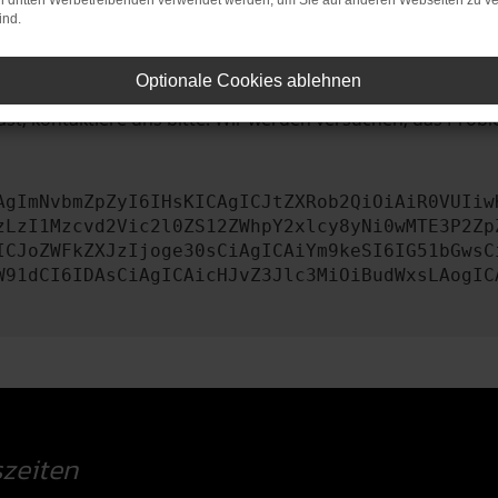
on dritten Werbetreibenden verwendet werden, um Sie auf anderen Webseiten zu ve
ind.
iebssystem auf dem neuesten Stand sind.
tsrisiko, sondern kann auch dazu führen, dass bestimmte Fun
Optionale Cookies ablehnen
st, kontaktiere uns bitte. Wir werden versuchen, das Prob
AgImNvbmZpZyI6IHsKICAgICJtZXRob2QiOiAiR0VUIiw
zLzI1Mzcvd2Vic2l0ZS12ZWhpY2xlcy8yNi0wMTE3P2Zp
ICJoZWFkZXJzIjoge30sCiAgICAiYm9keSI6IG51bGwsC
W91dCI6IDAsCiAgICAicHJvZ3Jlc3MiOiBudWxsLAogIC
zeiten