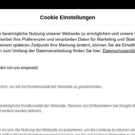
Cookie Einstellungen
ie bestmögliche Nutzung unserer Webseite zu ermöglichen und unsere
hierbei Ihre Präferenzen und verarbeiten Daten für Marketing und Stati
einem späteren Zeitpunkt Ihre Meinung ändern, können Sie die Einwillig
en zum Umfang der Datenverarbeitung finden Sie hier:
Datenschutzerkl
en von uns eingesetzt:
rbindung.
rlich, um die Kernfunktionalität der Webseite zu gewährleisten.
hmaschine?
estmögliche Funktionalität der Webseite. Services von Drittanbietern wie Google 
das Laden bestimmter Seiten verhindern. Funktioniert die
eitere werden aktiviert.
 es uns, die Nutzung der Webseite zu analysieren, um die Leistung zu messen u
bleme zu beheben.