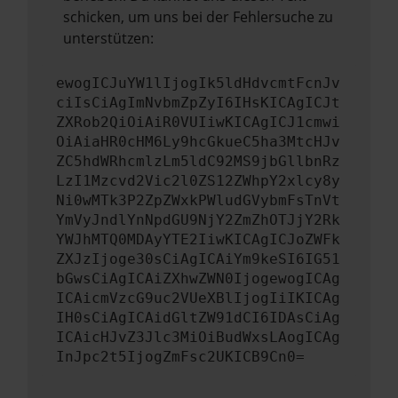
schicken, um uns bei der Fehlersuche zu
unterstützen:
ewogICJuYW1lIjogIk5ldHdvcmtFcnJv
ciIsCiAgImNvbmZpZyI6IHsKICAgICJt
ZXRob2QiOiAiR0VUIiwKICAgICJ1cmwi
OiAiaHR0cHM6Ly9hcGkueC5ha3MtcHJv
ZC5hdWRhcmlzLm5ldC92MS9jbGllbnRz
LzI1Mzcvd2Vic2l0ZS12ZWhpY2xlcy8y
Ni0wMTk3P2ZpZWxkPWludGVybmFsTnVt
YmVyJndlYnNpdGU9NjY2ZmZhOTJjY2Rk
YWJhMTQ0MDAyYTE2IiwKICAgICJoZWFk
ZXJzIjoge30sCiAgICAiYm9keSI6IG51
bGwsCiAgICAiZXhwZWN0IjogewogICAg
ICAicmVzcG9uc2VUeXBlIjogIiIKICAg
IH0sCiAgICAidGltZW91dCI6IDAsCiAg
ICAicHJvZ3Jlc3MiOiBudWxsLAogICAg
InJpc2t5IjogZmFsc2UKICB9Cn0=