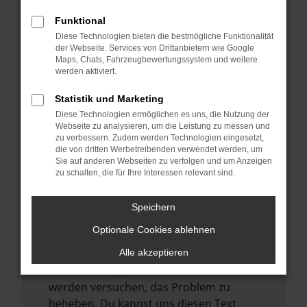
verhindern. Funktioniert die Seite in einem
Funktional
anderen Browser oder in einem privaten
Diese Technologien bieten die bestmögliche Funktionalität
Fenster?
der Webseite. Services von Drittanbietern wie Google
Starte dein Gerät neu.
Maps, Chats, Fahrzeugbewertungssystem und weitere
werden aktiviert.
Das kann manchmal helfen,
vorübergehende Probleme zu beheben.
Statistik und Marketing
Stelle sicher, dass dein Browser und dein
Diese Technologien ermöglichen es uns, die Nutzung der
Webseite zu analysieren, um die Leistung zu messen und
Betriebssystem auf dem neuesten Stand
zu verbessern. Zudem werden Technologien eingesetzt,
sind.
die von dritten Werbetreibenden verwendet werden, um
Sie auf anderen Webseiten zu verfolgen und um Anzeigen
Veraltete Software birgt nicht nur ein
zu schalten, die für Ihre Interessen relevant sind.
Sicherheitsrisiko, sondern kann auch dazu
führen, dass bestimmte Funktionen nicht
Speichern
mehr unterstützt werden.
Optionale Cookies ablehnen
Wende dich an den Webseitenbetreiber.
Wenn du alle oben genannten Schritte
Alle akzeptieren
versucht hast, kontaktiere uns bitte. Wir
werden versuchen, das Problem zu
beheben. Du kannst uns diesen Text