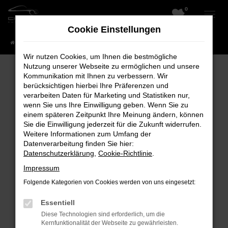
0
Zum
Hauptinhalt
Cookie Einstellungen
springen
Startseite
Fahrzeuge
Wir nutzen Cookies, um Ihnen die bestmögliche
Nutzung unserer Webseite zu ermöglichen und unsere
Kommunikation mit Ihnen zu verbessern. Wir
berücksichtigen hierbei Ihre Präferenzen und
Fehler: Network Error
verarbeiten Daten für Marketing und Statistiken nur,
wenn Sie uns Ihre Einwilligung geben. Wenn Sie zu
Beim Laden ist ein Fehler aufgetreten.
einem späteren Zeitpunkt Ihre Meinung ändern, können
Hier sind ein paar Tipps, die dir helfen können:
Sie die Einwilligung jederzeit für die Zukunft widerrufen.
Weitere Informationen zum Umfang der
Überprüfe deine Firewall und deine
Datenverarbeitung finden Sie hier:
Datenschutzerklärung
,
Cookie-Richtlinie
.
Internetverbindung.
Laden andere Webseiten, zum Beispiel
Impressum
deine Suchmaschine?
Folgende Kategorien von Cookies werden von uns eingesetzt:
Prüfe deine Browsererweiterungen.
Essentiell
Manche Erweiterungen, wie Werbeblocker,
Diese Technologien sind erforderlich, um die
können das Laden bestimmter Seiten
Kernfunktionalität der Webseite zu gewährleisten.