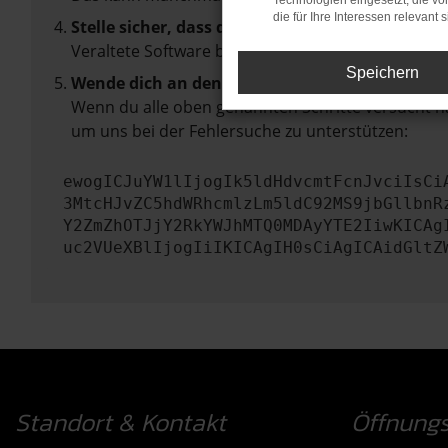
Technologien eingesetzt, die v
die für Ihre Interessen relevant s
Stelle sicher, dass dein Browser und dein Betr
Veraltete Software birgt nicht nur ein Sicherhei
Speichern
Wende dich an den Webseitenbetreiber.
Wenn du alle oben genannten Schritte versucht ha
um uns bei der Fehlersuche zu unterstützen:
ewogICJuYW1lIjogIk5ldHdvcmtFcnJvciIsCi
3MtcHJvZC5hdWRhcmlzLm5ldC92MS9jbGllbnR
Y2ZmZhOTJjY2RkYWJhMTQ0MDAyYTE2IiwKICAg
uc2VUeXBlIjogIiIKICAgIH0sCiAgICAidGltZ
Standort & Kontakt
Öffnungs