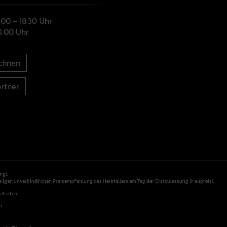
9:00 – 18:30 Uhr
14:00 Uhr
chnen
rtner
ng).
aligen unverbindlichen Preisempfehlung des Herstellers am Tag der Erstzulassung (Neupreis).
ehalten.
n.