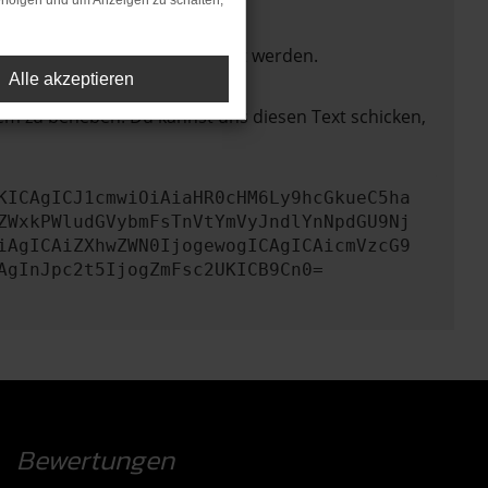
rfolgen und um Anzeigen zu schalten,
ktionen nicht mehr unterstützt werden.
Alle akzeptieren
lem zu beheben. Du kannst uns diesen Text schicken,
KICAgICJ1cmwiOiAiaHR0cHM6Ly9hcGkueC5ha
ZWxkPWludGVybmFsTnVtYmVyJndlYnNpdGU9Nj
iAgICAiZXhwZWN0IjogewogICAgICAicmVzcG9
AgInJpc2t5IjogZmFsc2UKICB9Cn0=
Bewertungen