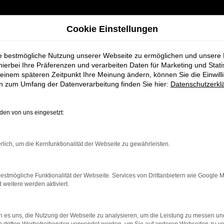
Cookie Einstellungen
ie bestmögliche Nutzung unserer Webseite zu ermöglichen und unsere
hierbei Ihre Präferenzen und verarbeiten Daten für Marketing und Stati
einem späteren Zeitpunkt Ihre Meinung ändern, können Sie die Einwillig
en zum Umfang der Datenverarbeitung finden Sie hier:
Datenschutzerkl
en von uns eingesetzt:
rbindung.
rlich, um die Kernfunktionalität der Webseite zu gewährleisten.
hmaschine?
estmögliche Funktionalität der Webseite. Services von Drittanbietern wie Google 
das Laden bestimmter Seiten verhindern. Funktioniert die
eitere werden aktiviert.
 es uns, die Nutzung der Webseite zu analysieren, um die Leistung zu messen u
bleme zu beheben.