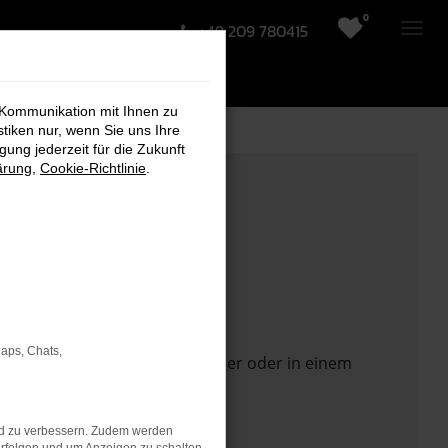
0
+49 209 780415
 Kommunikation mit Ihnen zu
stiken nur, wenn Sie uns Ihre
ung jederzeit für die Zukunft
ärung
,
Cookie-Richtlinie
.
Maps, Chats,
 Seite in einem anderen Browser oder in einem
nd zu verbessern. Zudem werden