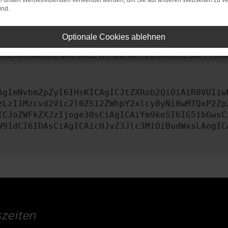
on dritten Werbetreibenden verwendet werden, um Sie auf anderen Webseiten zu ve
ind.
iebssystem auf dem neuesten Stand sind.
tsrisiko, sondern kann auch dazu führen, dass bestimmte Fun
Optionale Cookies ablehnen
st, kontaktiere uns bitte. Wir werden versuchen, das Prob
AgImNvbmZpZyI6IHsKICAgICJtZXRob2QiOiAiR0VUIiw
zLzI1Mzcvd2Vic2l0ZS12ZWhpY2xlcy8yNi0wMTQxP2Zp
ICJoZWFkZXJzIjoge30sCiAgICAiYm9keSI6IG51bGwsC
W91dCI6IDAsCiAgICAicHJvZ3Jlc3MiOiBudWxsLAogIC
zeiten