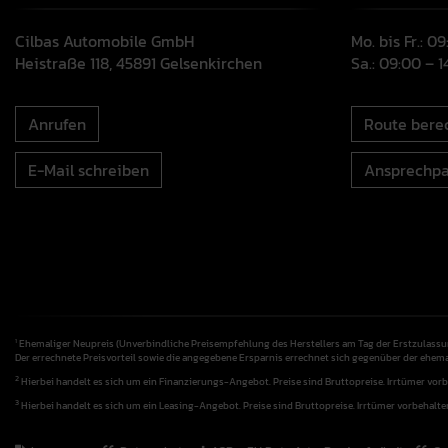
Cilbas Automobile GmbH
Mo. bis Fr.: 0
Heistraße 118, 45891 Gelsenkirchen
Sa.: 09:00 – 
Anrufen
Route bere
E-Mail schreiben
Ansprechpa
Ehemaliger Neupreis (Unverbindliche Preisempfehlung des Herstellers am Tag der Erstzulassu
1
Der errechnete Preisvorteil sowie die angegebene Ersparnis errechnet sich gegenüber der ehem
2
Hierbei handelt es sich um ein Finanzierungs-Angebot. Preise sind Bruttopreise. Irrtümer vorb
3
Hierbei handelt es sich um ein Leasing-Angebot. Preise sind Bruttopreise. Irrtümer vorbehalte