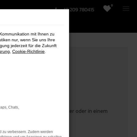
0
+49 209 780415
 Kommunikation mit Ihnen zu
stiken nur, wenn Sie uns Ihre
ung jederzeit für die Zukunft
ärung
,
Cookie-Richtlinie
.
Maps, Chats,
 Seite in einem anderen Browser oder in einem
nd zu verbessern. Zudem werden