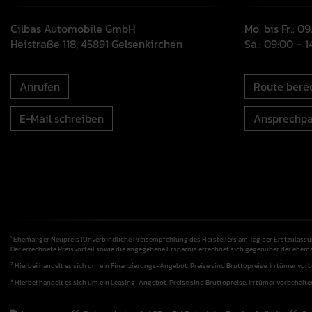
Cilbas Automobile GmbH
Mo. bis Fr.: 0
Heistraße 118, 45891 Gelsenkirchen
Sa.: 09:00 – 
Anrufen
Route bere
E-Mail schreiben
Ansprechpa
Ehemaliger Neupreis (Unverbindliche Preisempfehlung des Herstellers am Tag der Erstzulassu
1
Der errechnete Preisvorteil sowie die angegebene Ersparnis errechnet sich gegenüber der ehem
2
Hierbei handelt es sich um ein Finanzierungs-Angebot. Preise sind Bruttopreise. Irrtümer vorb
3
Hierbei handelt es sich um ein Leasing-Angebot. Preise sind Bruttopreise. Irrtümer vorbehalte