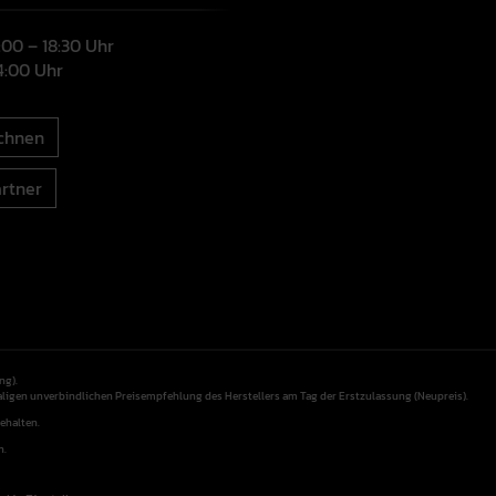
9:00 – 18:30 Uhr
14:00 Uhr
chnen
rtner
ng).
aligen unverbindlichen Preisempfehlung des Herstellers am Tag der Erstzulassung (Neupreis).
ehalten.
n.