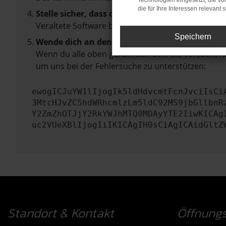
Technologien eingesetzt, die v
die für Ihre Interessen relevant s
Stelle sicher, dass dein Browser und dein Betr
Veraltete Software birgt nicht nur ein Sicherhei
Speichern
Wende dich an den Webseitenbetreiber.
Wenn du alle oben genannten Schritte versucht ha
um uns bei der Fehlersuche zu unterstützen:
ewogICJuYW1lIjogIk5ldHdvcmtFcnJvciIsCi
3MtcHJvZC5hdWRhcmlzLm5ldC92MS9jbGllbnR
Y2ZmZhOTJjY2RkYWJhMTQ0MDAyYTE2IiwKICAg
uc2VUeXBlIjogIiIKICAgIH0sCiAgICAidGltZ
Standort & Kontakt
Öffnungs