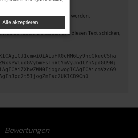
rfolgen und um Anzeigen zu schalten,
ktionen nicht mehr unterstützt werden.
Alle akzeptieren
lem zu beheben. Du kannst uns diesen Text schicken,
KICAgICJ1cmwiOiAiaHR0cHM6Ly9hcGkueC5ha
ZWxkPWludGVybmFsTnVtYmVyJndlYnNpdGU9Nj
iAgICAiZXhwZWN0IjogewogICAgICAicmVzcG9
AgInJpc2t5IjogZmFsc2UKICB9Cn0=
Bewertungen