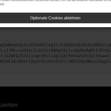
on dritten Werbetreibenden verwendet werden, um Sie auf anderen Webseiten zu ve
ind.
iebssystem auf dem neuesten Stand sind.
tsrisiko, sondern kann auch dazu führen, dass bestimmte Fun
Optionale Cookies ablehnen
st, kontaktiere uns bitte. Wir werden versuchen, das Prob
AgImNvbmZpZyI6IHsKICAgICJtZXRob2QiOiAiR0VUIiw
zLzI1Mzcvd2Vic2l0ZS12ZWhpY2xlcy8yNi0wMjI3P2Zp
ICJoZWFkZXJzIjoge30sCiAgICAiYm9keSI6IG51bGwsC
W91dCI6IDAsCiAgICAicHJvZ3Jlc3MiOiBudWxsLAogIC
zeiten