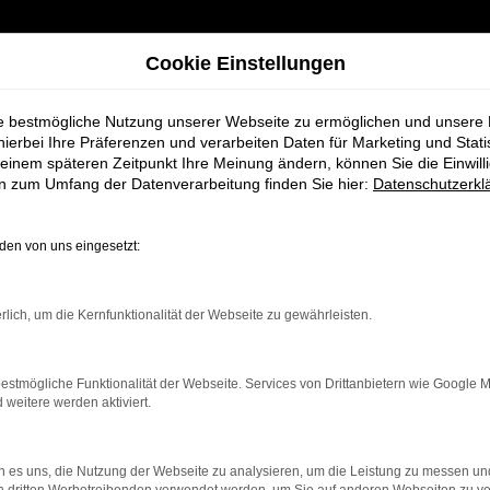
Cookie Einstellungen
ie bestmögliche Nutzung unserer Webseite zu ermöglichen und unsere
hierbei Ihre Präferenzen und verarbeiten Daten für Marketing und Stati
einem späteren Zeitpunkt Ihre Meinung ändern, können Sie die Einwillig
en zum Umfang der Datenverarbeitung finden Sie hier:
Datenschutzerkl
en von uns eingesetzt:
rbindung.
rlich, um die Kernfunktionalität der Webseite zu gewährleisten.
hmaschine?
estmögliche Funktionalität der Webseite. Services von Drittanbietern wie Google 
das Laden bestimmter Seiten verhindern. Funktioniert die
eitere werden aktiviert.
 es uns, die Nutzung der Webseite zu analysieren, um die Leistung zu messen u
bleme zu beheben.