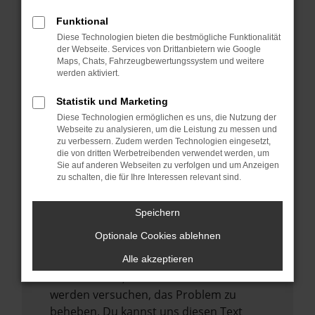
verhindern. Funktioniert die Seite in einem
Funktional
anderen Browser oder in einem privaten
Diese Technologien bieten die bestmögliche Funktionalität
Fenster?
der Webseite. Services von Drittanbietern wie Google
Starte dein Gerät neu.
Maps, Chats, Fahrzeugbewertungssystem und weitere
werden aktiviert.
Das kann manchmal helfen,
vorübergehende Probleme zu beheben.
Statistik und Marketing
Stelle sicher, dass dein Browser und dein
Diese Technologien ermöglichen es uns, die Nutzung der
Webseite zu analysieren, um die Leistung zu messen und
Betriebssystem auf dem neuesten Stand
zu verbessern. Zudem werden Technologien eingesetzt,
sind.
die von dritten Werbetreibenden verwendet werden, um
Sie auf anderen Webseiten zu verfolgen und um Anzeigen
Veraltete Software birgt nicht nur ein
zu schalten, die für Ihre Interessen relevant sind.
Sicherheitsrisiko, sondern kann auch dazu
führen, dass bestimmte Funktionen nicht
Speichern
mehr unterstützt werden.
Optionale Cookies ablehnen
Wende dich an den Webseitenbetreiber.
Wenn du alle oben genannten Schritte
Alle akzeptieren
versucht hast, kontaktiere uns bitte. Wir
werden versuchen, das Problem zu
beheben. Du kannst uns diesen Text