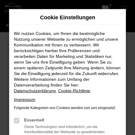
0
Zum
Hauptinhalt
Cookie Einstellungen
springen
Startseite
Fahrzeuge
Wir nutzen Cookies, um Ihnen die bestmögliche
Nutzung unserer Webseite zu ermöglichen und unsere
Kommunikation mit Ihnen zu verbessern. Wir
berücksichtigen hierbei Ihre Präferenzen und
Fehler: Network Error
verarbeiten Daten für Marketing und Statistiken nur,
wenn Sie uns Ihre Einwilligung geben. Wenn Sie zu
Beim Laden ist ein Fehler aufgetreten.
einem späteren Zeitpunkt Ihre Meinung ändern, können
Hier sind ein paar Tipps, die dir helfen können:
Sie die Einwilligung jederzeit für die Zukunft widerrufen.
Weitere Informationen zum Umfang der
Überprüfe deine Firewall und deine
Datenverarbeitung finden Sie hier:
Datenschutzerklärung
,
Cookie-Richtlinie
.
Internetverbindung.
Laden andere Webseiten, zum Beispiel
Impressum
deine Suchmaschine?
Folgende Kategorien von Cookies werden von uns eingesetzt:
Prüfe deine Browsererweiterungen.
Essentiell
Manche Erweiterungen, wie Werbeblocker,
Diese Technologien sind erforderlich, um die
können das Laden bestimmter Seiten
Kernfunktionalität der Webseite zu gewährleisten.