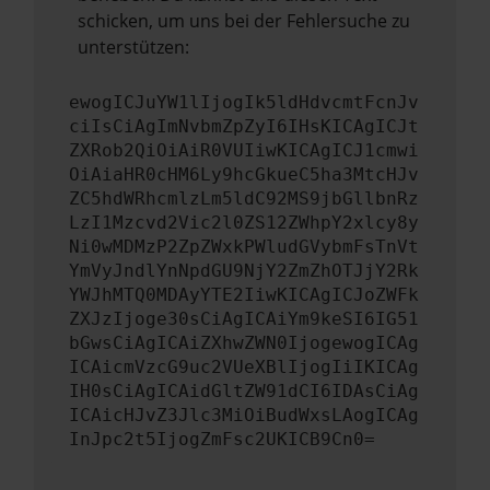
schicken, um uns bei der Fehlersuche zu
unterstützen:
ewogICJuYW1lIjogIk5ldHdvcmtFcnJv
ciIsCiAgImNvbmZpZyI6IHsKICAgICJt
ZXRob2QiOiAiR0VUIiwKICAgICJ1cmwi
OiAiaHR0cHM6Ly9hcGkueC5ha3MtcHJv
ZC5hdWRhcmlzLm5ldC92MS9jbGllbnRz
LzI1Mzcvd2Vic2l0ZS12ZWhpY2xlcy8y
Ni0wMDMzP2ZpZWxkPWludGVybmFsTnVt
YmVyJndlYnNpdGU9NjY2ZmZhOTJjY2Rk
YWJhMTQ0MDAyYTE2IiwKICAgICJoZWFk
ZXJzIjoge30sCiAgICAiYm9keSI6IG51
bGwsCiAgICAiZXhwZWN0IjogewogICAg
ICAicmVzcG9uc2VUeXBlIjogIiIKICAg
IH0sCiAgICAidGltZW91dCI6IDAsCiAg
ICAicHJvZ3Jlc3MiOiBudWxsLAogICAg
InJpc2t5IjogZmFsc2UKICB9Cn0=