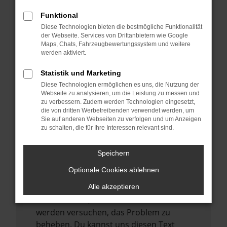
verhindern. Funktioniert die Seite in einem
Funktional
anderen Browser oder in einem privaten
Diese Technologien bieten die bestmögliche Funktionalität
Fenster?
der Webseite. Services von Drittanbietern wie Google
Starte dein Gerät neu.
Maps, Chats, Fahrzeugbewertungssystem und weitere
werden aktiviert.
Das kann manchmal helfen,
vorübergehende Probleme zu beheben.
Statistik und Marketing
Stelle sicher, dass dein Browser und dein
Diese Technologien ermöglichen es uns, die Nutzung der
Webseite zu analysieren, um die Leistung zu messen und
Betriebssystem auf dem neuesten Stand
zu verbessern. Zudem werden Technologien eingesetzt,
sind.
die von dritten Werbetreibenden verwendet werden, um
Sie auf anderen Webseiten zu verfolgen und um Anzeigen
Veraltete Software birgt nicht nur ein
zu schalten, die für Ihre Interessen relevant sind.
Sicherheitsrisiko, sondern kann auch dazu
führen, dass bestimmte Funktionen nicht
Speichern
mehr unterstützt werden.
Optionale Cookies ablehnen
Wende dich an den Webseitenbetreiber.
Wenn du alle oben genannten Schritte
Alle akzeptieren
versucht hast, kontaktiere uns bitte. Wir
werden versuchen, das Problem zu
beheben. Du kannst uns diesen Text