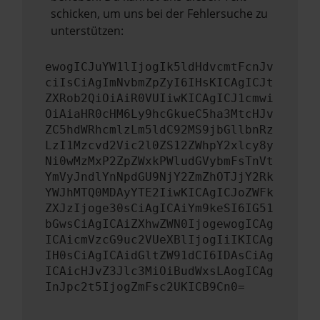
schicken, um uns bei der Fehlersuche zu
unterstützen:
ewogICJuYW1lIjogIk5ldHdvcmtFcnJv
ciIsCiAgImNvbmZpZyI6IHsKICAgICJt
ZXRob2QiOiAiR0VUIiwKICAgICJ1cmwi
OiAiaHR0cHM6Ly9hcGkueC5ha3MtcHJv
ZC5hdWRhcmlzLm5ldC92MS9jbGllbnRz
LzI1Mzcvd2Vic2l0ZS12ZWhpY2xlcy8y
Ni0wMzMxP2ZpZWxkPWludGVybmFsTnVt
YmVyJndlYnNpdGU9NjY2ZmZhOTJjY2Rk
YWJhMTQ0MDAyYTE2IiwKICAgICJoZWFk
ZXJzIjoge30sCiAgICAiYm9keSI6IG51
bGwsCiAgICAiZXhwZWN0IjogewogICAg
ICAicmVzcG9uc2VUeXBlIjogIiIKICAg
IH0sCiAgICAidGltZW91dCI6IDAsCiAg
ICAicHJvZ3Jlc3MiOiBudWxsLAogICAg
InJpc2t5IjogZmFsc2UKICB9Cn0=