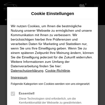
0
Zum
Hauptinhalt
Cookie Einstellungen
springen
Startseite
Fahrzeuge
Wir nutzen Cookies, um Ihnen die bestmögliche
Nutzung unserer Webseite zu ermöglichen und unsere
Kommunikation mit Ihnen zu verbessern. Wir
berücksichtigen hierbei Ihre Präferenzen und
Fehler: Network Error
verarbeiten Daten für Marketing und Statistiken nur,
wenn Sie uns Ihre Einwilligung geben. Wenn Sie zu
Beim Laden ist ein Fehler aufgetreten.
einem späteren Zeitpunkt Ihre Meinung ändern, können
Hier sind ein paar Tipps, die dir helfen können:
Sie die Einwilligung jederzeit für die Zukunft widerrufen.
Weitere Informationen zum Umfang der
Überprüfe deine Firewall und deine
Datenverarbeitung finden Sie hier:
Datenschutzerklärung
,
Cookie-Richtlinie
.
Internetverbindung.
Laden andere Webseiten, zum Beispiel
Impressum
deine Suchmaschine?
Folgende Kategorien von Cookies werden von uns eingesetzt:
Prüfe deine Browsererweiterungen.
Essentiell
Manche Erweiterungen, wie Werbeblocker,
Diese Technologien sind erforderlich, um die
können das Laden bestimmter Seiten
Kernfunktionalität der Webseite zu gewährleisten.