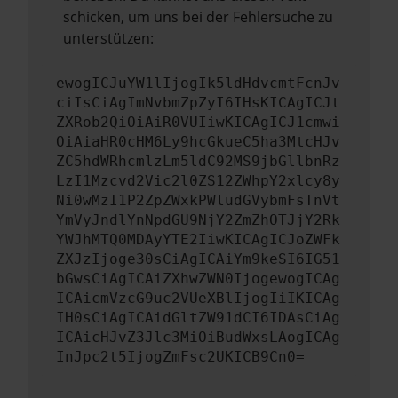
schicken, um uns bei der Fehlersuche zu
unterstützen:
ewogICJuYW1lIjogIk5ldHdvcmtFcnJv
ciIsCiAgImNvbmZpZyI6IHsKICAgICJt
ZXRob2QiOiAiR0VUIiwKICAgICJ1cmwi
OiAiaHR0cHM6Ly9hcGkueC5ha3MtcHJv
ZC5hdWRhcmlzLm5ldC92MS9jbGllbnRz
LzI1Mzcvd2Vic2l0ZS12ZWhpY2xlcy8y
Ni0wMzI1P2ZpZWxkPWludGVybmFsTnVt
YmVyJndlYnNpdGU9NjY2ZmZhOTJjY2Rk
YWJhMTQ0MDAyYTE2IiwKICAgICJoZWFk
ZXJzIjoge30sCiAgICAiYm9keSI6IG51
bGwsCiAgICAiZXhwZWN0IjogewogICAg
ICAicmVzcG9uc2VUeXBlIjogIiIKICAg
IH0sCiAgICAidGltZW91dCI6IDAsCiAg
ICAicHJvZ3Jlc3MiOiBudWxsLAogICAg
InJpc2t5IjogZmFsc2UKICB9Cn0=