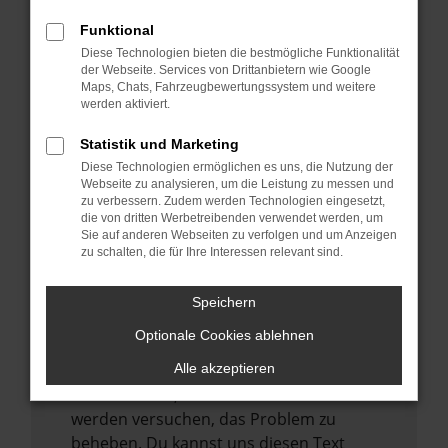
verhindern. Funktioniert die Seite in einem
Funktional
anderen Browser oder in einem privaten
Diese Technologien bieten die bestmögliche Funktionalität
Fenster?
der Webseite. Services von Drittanbietern wie Google
Starte dein Gerät neu.
Maps, Chats, Fahrzeugbewertungssystem und weitere
werden aktiviert.
Das kann manchmal helfen,
vorübergehende Probleme zu beheben.
Statistik und Marketing
Stelle sicher, dass dein Browser und dein
Diese Technologien ermöglichen es uns, die Nutzung der
Webseite zu analysieren, um die Leistung zu messen und
Betriebssystem auf dem neuesten Stand
zu verbessern. Zudem werden Technologien eingesetzt,
sind.
die von dritten Werbetreibenden verwendet werden, um
Sie auf anderen Webseiten zu verfolgen und um Anzeigen
Veraltete Software birgt nicht nur ein
zu schalten, die für Ihre Interessen relevant sind.
Sicherheitsrisiko, sondern kann auch dazu
führen, dass bestimmte Funktionen nicht
Speichern
mehr unterstützt werden.
Optionale Cookies ablehnen
Wende dich an den Webseitenbetreiber.
Wenn du alle oben genannten Schritte
Alle akzeptieren
versucht hast, kontaktiere uns bitte. Wir
werden versuchen, das Problem zu
beheben. Du kannst uns diesen Text