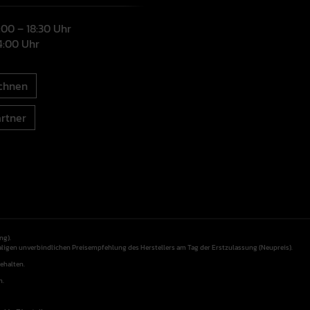
9:00 – 18:30 Uhr
14:00 Uhr
chnen
rtner
ng).
aligen unverbindlichen Preisempfehlung des Herstellers am Tag der Erstzulassung (Neupreis).
ehalten.
n.