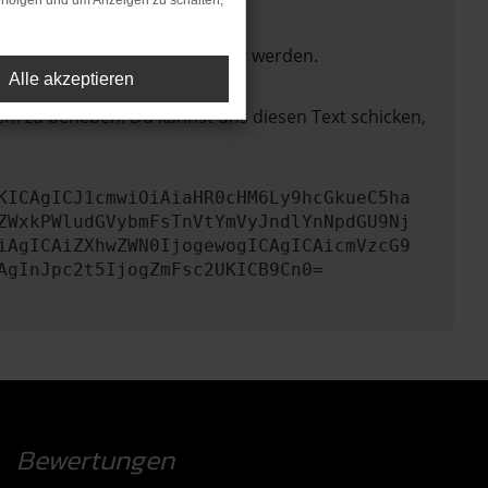
rfolgen und um Anzeigen zu schalten,
ktionen nicht mehr unterstützt werden.
Alle akzeptieren
lem zu beheben. Du kannst uns diesen Text schicken,
KICAgICJ1cmwiOiAiaHR0cHM6Ly9hcGkueC5ha
ZWxkPWludGVybmFsTnVtYmVyJndlYnNpdGU9Nj
iAgICAiZXhwZWN0IjogewogICAgICAicmVzcG9
AgInJpc2t5IjogZmFsc2UKICB9Cn0=
Bewertungen