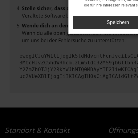
Technologien eingesetzt, die v
die für Ihre Interessen relevant s
Stelle sicher, dass dein Browser und dein Betr
Veraltete Software birgt nicht nur ein Sicherhei
Speichern
Wende dich an den Webseitenbetreiber.
Wenn du alle oben genannten Schritte versucht ha
um uns bei der Fehlersuche zu unterstützen:
ewogICJuYW1lIjogIk5ldHdvcmtFcnJvciIsCi
3MtcHJvZC5hdWRhcmlzLm5ldC92MS9jbGllbnR
Y2ZmZhOTJjY2RkYWJhMTQ0MDAyYTE2IiwKICAg
uc2VUeXBlIjogIiIKICAgIH0sCiAgICAidGltZ
Standort & Kontakt
Öffnungs