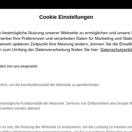
Cookie Einstellungen
ie bestmögliche Nutzung unserer Webseite zu ermöglichen und unsere
hierbei Ihre Präferenzen und verarbeiten Daten für Marketing und Stati
einem späteren Zeitpunkt Ihre Meinung ändern, können Sie die Einwillig
en zum Umfang der Datenverarbeitung finden Sie hier:
Datenschutzerkl
en von uns eingesetzt:
rbindung.
rlich, um die Kernfunktionalität der Webseite zu gewährleisten.
hmaschine?
estmögliche Funktionalität der Webseite. Services von Drittanbietern wie Google 
das Laden bestimmter Seiten verhindern. Funktioniert die
eitere werden aktiviert.
 es uns, die Nutzung der Webseite zu analysieren, um die Leistung zu messen u
bleme zu beheben.