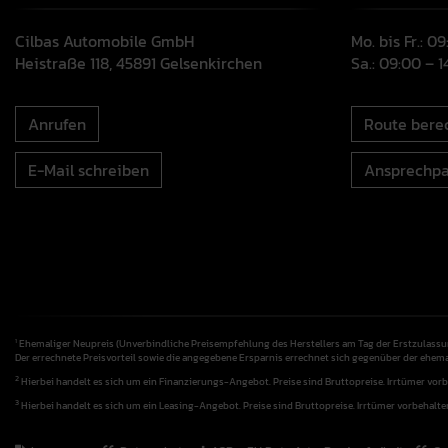
Cilbas Automobile GmbH
Mo. bis Fr.: 0
Heistraße 118, 45891 Gelsenkirchen
Sa.: 09:00 – 
Anrufen
Route bere
E-Mail schreiben
Ansprechpa
Ehemaliger Neupreis (Unverbindliche Preisempfehlung des Herstellers am Tag der Erstzulassu
1
Der errechnete Preisvorteil sowie die angegebene Ersparnis errechnet sich gegenüber der ehem
2
Hierbei handelt es sich um ein Finanzierungs-Angebot. Preise sind Bruttopreise. Irrtümer vorb
3
Hierbei handelt es sich um ein Leasing-Angebot. Preise sind Bruttopreise. Irrtümer vorbehalte