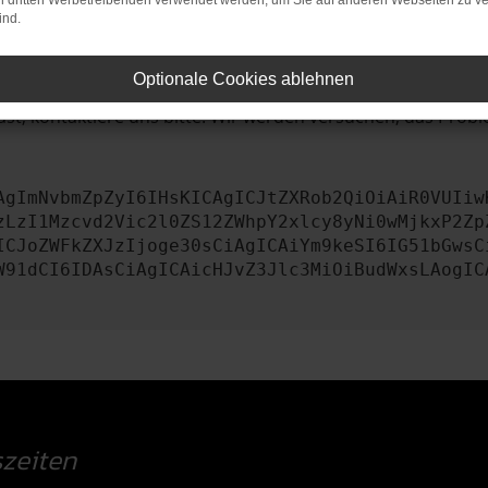
on dritten Werbetreibenden verwendet werden, um Sie auf anderen Webseiten zu ve
ind.
iebssystem auf dem neuesten Stand sind.
tsrisiko, sondern kann auch dazu führen, dass bestimmte Fun
Optionale Cookies ablehnen
st, kontaktiere uns bitte. Wir werden versuchen, das Prob
AgImNvbmZpZyI6IHsKICAgICJtZXRob2QiOiAiR0VUIiw
zLzI1Mzcvd2Vic2l0ZS12ZWhpY2xlcy8yNi0wMjkxP2Zp
ICJoZWFkZXJzIjoge30sCiAgICAiYm9keSI6IG51bGwsC
W91dCI6IDAsCiAgICAicHJvZ3Jlc3MiOiBudWxsLAogIC
zeiten