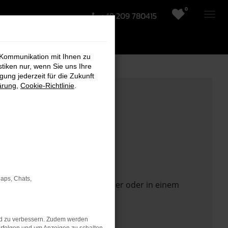
0
+49 209 780415
 Kommunikation mit Ihnen zu
stiken nur, wenn Sie uns Ihre
ung jederzeit für die Zukunft
ärung
,
Cookie-Richtlinie
.
Maps, Chats,
 Seite in einem anderen Browser oder in einem
nd zu verbessern. Zudem werden