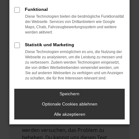
verhindern. Funktioniert die Seite in einem
Funktional
anderen Browser oder in einem privaten
Diese Technologien bieten die bestmögliche Funktionalität
Fenster?
der Webseite. Services von Drittanbietern wie Google
Starte dein Gerät neu.
Maps, Chats, Fahrzeugbewertungssystem und weitere
werden aktiviert.
Das kann manchmal helfen,
vorübergehende Probleme zu beheben.
Statistik und Marketing
Stelle sicher, dass dein Browser und dein
Diese Technologien ermöglichen es uns, die Nutzung der
Webseite zu analysieren, um die Leistung zu messen und
Betriebssystem auf dem neuesten Stand
zu verbessern. Zudem werden Technologien eingesetzt,
sind.
die von dritten Werbetreibenden verwendet werden, um
Sie auf anderen Webseiten zu verfolgen und um Anzeigen
Veraltete Software birgt nicht nur ein
zu schalten, die für Ihre Interessen relevant sind.
Sicherheitsrisiko, sondern kann auch dazu
führen, dass bestimmte Funktionen nicht
Speichern
mehr unterstützt werden.
Optionale Cookies ablehnen
Wende dich an den Webseitenbetreiber.
Wenn du alle oben genannten Schritte
Alle akzeptieren
versucht hast, kontaktiere uns bitte. Wir
werden versuchen, das Problem zu
beheben. Du kannst uns diesen Text