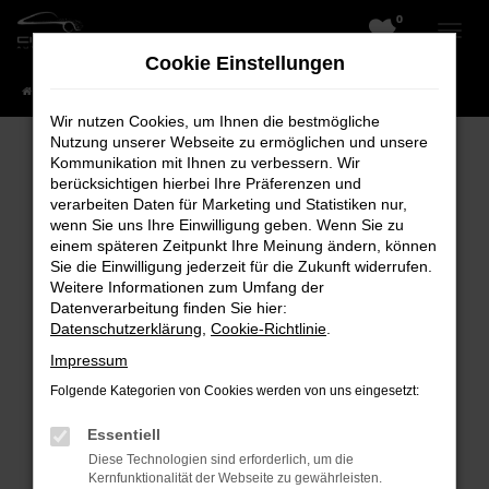
0
Zum
Hauptinhalt
Cookie Einstellungen
springen
Startseite
Fahrzeuge
Wir nutzen Cookies, um Ihnen die bestmögliche
Nutzung unserer Webseite zu ermöglichen und unsere
Kommunikation mit Ihnen zu verbessern. Wir
berücksichtigen hierbei Ihre Präferenzen und
Fehler: Network Error
verarbeiten Daten für Marketing und Statistiken nur,
wenn Sie uns Ihre Einwilligung geben. Wenn Sie zu
Beim Laden ist ein Fehler aufgetreten.
einem späteren Zeitpunkt Ihre Meinung ändern, können
Hier sind ein paar Tipps, die dir helfen können:
Sie die Einwilligung jederzeit für die Zukunft widerrufen.
Weitere Informationen zum Umfang der
Überprüfe deine Firewall und deine
Datenverarbeitung finden Sie hier:
Datenschutzerklärung
,
Cookie-Richtlinie
.
Internetverbindung.
Laden andere Webseiten, zum Beispiel
Impressum
deine Suchmaschine?
Folgende Kategorien von Cookies werden von uns eingesetzt:
Prüfe deine Browsererweiterungen.
Essentiell
Manche Erweiterungen, wie Werbeblocker,
Diese Technologien sind erforderlich, um die
können das Laden bestimmter Seiten
Kernfunktionalität der Webseite zu gewährleisten.