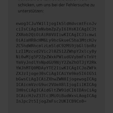
schicken, um uns bei der Fehlersuche zu
unterstützen:
ewogICJuYW1lIjogIk5ldHdvcmtFcnJv
ciIsCiAgImNvbmZpZyI6IHsKICAgICJt
ZXRob2QiOiAiR0VUIiwKICAgICJ1cmwi
OiAiaHR0cHM6Ly9hcGkueC5ha3MtcHJv
ZC5hdWRhcmlzLm5ldC92MS9jbGllbnRz
LzI1Mzcvd2Vic2l0ZS12ZWhpY2xlcy8y
Ni0wMjg5P2ZpZWxkPWludGVybmFsTnVt
YmVyJndlYnNpdGU9NjY2ZmZhOTJjY2Rk
YWJhMTQ0MDAyYTE2IiwKICAgICJoZWFk
ZXJzIjoge30sCiAgICAiYm9keSI6IG51
bGwsCiAgICAiZXhwZWN0IjogewogICAg
ICAicmVzcG9uc2VUeXBlIjogIiIKICAg
IH0sCiAgICAidGltZW91dCI6IDAsCiAg
ICAicHJvZ3Jlc3MiOiBudWxsLAogICAg
InJpc2t5IjogZmFsc2UKICB9Cn0=