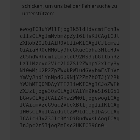
schicken, um uns bei der Fehlersuche zu
unterstützen:
ewogICJuYW1lIjogIk5ldHdvcmtFcnJv
ciIsCiAgImNvbmZpZyI6IHsKICAgICJt
ZXRob2QiOiAiR0VUIiwKICAgICJ1cmwi
OiAiaHR0cHM6Ly9hcGkueC5ha3MtcHJv
ZC5hdWRhcmlzLm5ldC92MS9jbGllbnRz
LzI1Mzcvd2Vic2l0ZS12ZWhpY2xlcy8y
Ni0wMjU2P2ZpZWxkPWludGVybmFsTnVt
YmVyJndlYnNpdGU9NjY2ZmZhOTJjY2Rk
YWJhMTQ0MDAyYTE2IiwKICAgICJoZWFk
ZXJzIjoge30sCiAgICAiYm9keSI6IG51
bGwsCiAgICAiZXhwZWN0IjogewogICAg
ICAicmVzcG9uc2VUeXBlIjogIiIKICAg
IH0sCiAgICAidGltZW91dCI6IDAsCiAg
ICAicHJvZ3Jlc3MiOiBudWxsLAogICAg
InJpc2t5IjogZmFsc2UKICB9Cn0=