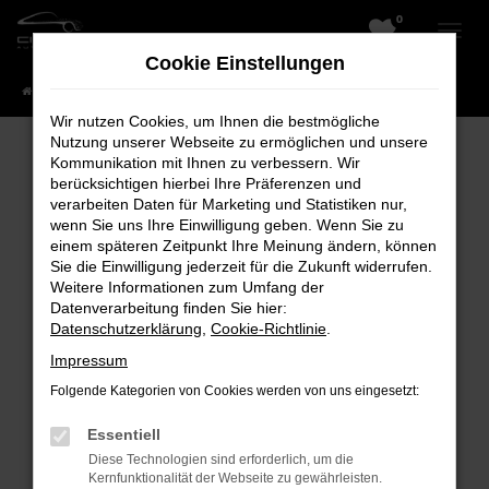
0
Zum
Hauptinhalt
Cookie Einstellungen
springen
Startseite
Fahrzeuge
Wir nutzen Cookies, um Ihnen die bestmögliche
Nutzung unserer Webseite zu ermöglichen und unsere
Kommunikation mit Ihnen zu verbessern. Wir
berücksichtigen hierbei Ihre Präferenzen und
Fehler: Network Error
verarbeiten Daten für Marketing und Statistiken nur,
wenn Sie uns Ihre Einwilligung geben. Wenn Sie zu
Beim Laden ist ein Fehler aufgetreten.
einem späteren Zeitpunkt Ihre Meinung ändern, können
Hier sind ein paar Tipps, die dir helfen können:
Sie die Einwilligung jederzeit für die Zukunft widerrufen.
Weitere Informationen zum Umfang der
Überprüfe deine Firewall und deine
Datenverarbeitung finden Sie hier:
Datenschutzerklärung
,
Cookie-Richtlinie
.
Internetverbindung.
Laden andere Webseiten, zum Beispiel
Impressum
deine Suchmaschine?
Folgende Kategorien von Cookies werden von uns eingesetzt:
Prüfe deine Browsererweiterungen.
Essentiell
Manche Erweiterungen, wie Werbeblocker,
Diese Technologien sind erforderlich, um die
können das Laden bestimmter Seiten
Kernfunktionalität der Webseite zu gewährleisten.