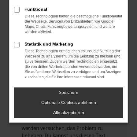
verhindern. Funktioniert die Seite in einem
Funktional
anderen Browser oder in einem privaten
Diese Technologien bieten die bestmögliche Funktionalität
Fenster?
der Webseite. Services von Drittanbietern wie Google
Starte dein Gerät neu.
Maps, Chats, Fahrzeugbewertungssystem und weitere
werden aktiviert.
Das kann manchmal helfen,
vorübergehende Probleme zu beheben.
Statistik und Marketing
Stelle sicher, dass dein Browser und dein
Diese Technologien ermöglichen es uns, die Nutzung der
Webseite zu analysieren, um die Leistung zu messen und
Betriebssystem auf dem neuesten Stand
zu verbessern. Zudem werden Technologien eingesetzt,
sind.
die von dritten Werbetreibenden verwendet werden, um
Sie auf anderen Webseiten zu verfolgen und um Anzeigen
Veraltete Software birgt nicht nur ein
zu schalten, die für Ihre Interessen relevant sind.
Sicherheitsrisiko, sondern kann auch dazu
führen, dass bestimmte Funktionen nicht
Speichern
mehr unterstützt werden.
Optionale Cookies ablehnen
Wende dich an den Webseitenbetreiber.
Wenn du alle oben genannten Schritte
Alle akzeptieren
versucht hast, kontaktiere uns bitte. Wir
werden versuchen, das Problem zu
beheben. Du kannst uns diesen Text