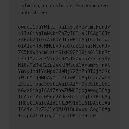
schicken, um uns bei der Fehlersuche zu
unterstützen:
ewogICJuYW1lIjogIk5ldHdvcmtFcnJv
ciIsCiAgImNvbmZpZyI6IHsKICAgICJt
ZXRob2QiOiAiR0VUIiwKICAgICJ1cmwi
OiAiaHR0cHM6Ly9hcGkueC5ha3MtcHJv
ZC5hdWRhcmlzLm5ldC92MS9jbGllbnRz
LzI1Mzcvd2Vic2l0ZS12ZWhpY2xlcy8y
Ni0wMzMwP2ZpZWxkPWludGVybmFsTnVt
YmVyJndlYnNpdGU9NjY2ZmZhOTJjY2Rk
YWJhMTQ0MDAyYTE2IiwKICAgICJoZWFk
ZXJzIjoge30sCiAgICAiYm9keSI6IG51
bGwsCiAgICAiZXhwZWN0IjogewogICAg
ICAicmVzcG9uc2VUeXBlIjogIiIKICAg
IH0sCiAgICAidGltZW91dCI6IDAsCiAg
ICAicHJvZ3Jlc3MiOiBudWxsLAogICAg
InJpc2t5IjogZmFsc2UKICB9Cn0=