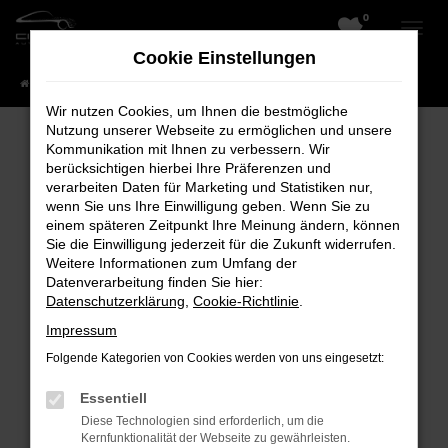
0
Zum
Hauptinhalt
Cookie Einstellungen
springen
Startseite
Fahrzeuge
Wir nutzen Cookies, um Ihnen die bestmögliche
Nutzung unserer Webseite zu ermöglichen und unsere
Kommunikation mit Ihnen zu verbessern. Wir
berücksichtigen hierbei Ihre Präferenzen und
Fehler: Network Error
verarbeiten Daten für Marketing und Statistiken nur,
wenn Sie uns Ihre Einwilligung geben. Wenn Sie zu
Beim Laden ist ein Fehler aufgetreten.
einem späteren Zeitpunkt Ihre Meinung ändern, können
Hier sind ein paar Tipps, die dir helfen können:
Sie die Einwilligung jederzeit für die Zukunft widerrufen.
Weitere Informationen zum Umfang der
Überprüfe deine Firewall und deine
Datenverarbeitung finden Sie hier:
Datenschutzerklärung
,
Cookie-Richtlinie
.
Internetverbindung.
Laden andere Webseiten, zum Beispiel
Impressum
deine Suchmaschine?
Folgende Kategorien von Cookies werden von uns eingesetzt:
Prüfe deine Browsererweiterungen.
Essentiell
Manche Erweiterungen, wie Werbeblocker,
Diese Technologien sind erforderlich, um die
können das Laden bestimmter Seiten
Kernfunktionalität der Webseite zu gewährleisten.