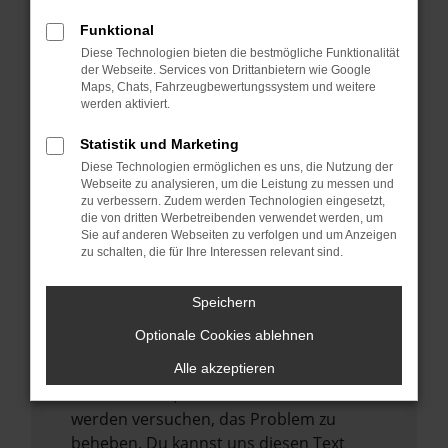
verhindern. Funktioniert die Seite in einem
Funktional
anderen Browser oder in einem privaten
Diese Technologien bieten die bestmögliche Funktionalität
Fenster?
der Webseite. Services von Drittanbietern wie Google
Starte dein Gerät neu.
Maps, Chats, Fahrzeugbewertungssystem und weitere
werden aktiviert.
Das kann manchmal helfen,
vorübergehende Probleme zu beheben.
Statistik und Marketing
Stelle sicher, dass dein Browser und dein
Diese Technologien ermöglichen es uns, die Nutzung der
Webseite zu analysieren, um die Leistung zu messen und
Betriebssystem auf dem neuesten Stand
zu verbessern. Zudem werden Technologien eingesetzt,
sind.
die von dritten Werbetreibenden verwendet werden, um
Sie auf anderen Webseiten zu verfolgen und um Anzeigen
Veraltete Software birgt nicht nur ein
zu schalten, die für Ihre Interessen relevant sind.
Sicherheitsrisiko, sondern kann auch dazu
führen, dass bestimmte Funktionen nicht
Speichern
mehr unterstützt werden.
Optionale Cookies ablehnen
Wende dich an den Webseitenbetreiber.
Wenn du alle oben genannten Schritte
Alle akzeptieren
versucht hast, kontaktiere uns bitte. Wir
werden versuchen, das Problem zu
beheben. Du kannst uns diesen Text